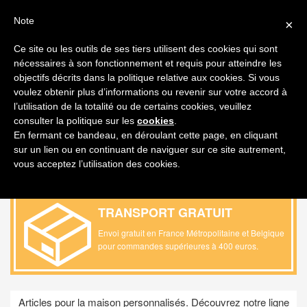
FAQ
FRANÇAIS
Note
×
MON DEVIS
Ce site ou les outils de ses tiers utilisent des cookies qui sont
nécessaires à son fonctionnement et requis pour atteindre les
Toggl
objectifs décrits dans la politique relative aux cookies. Si vous
navig
voulez obtenir plus d’informations ou revenir sur votre accord à
l’utilisation de la totalité ou de certains cookies, veuillez
PRODUIT / MAISON /
TABLIERS, GANTS
consulter la politique sur les
cookies
.
ET MANIQUES
En fermant ce bandeau, en déroulant cette page, en cliquant
sur un lien ou en continuant de naviguer sur ce site autrement,
vous acceptez l’utilisation des cookies.
TRANSPORT GRATUIT
Envoi gratuit en France Métropolitaine et Belgique
pour commandes supérieures à 400 euros
.
Articles pour la maison personnalisés. Découvrez notre ligne