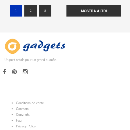
(current)
MOSTRA ALTRI
1
2
3
Un petit article pour un grand succès.
Conditions de vente
Contacts
Copyright
Faq
Privacy Policy