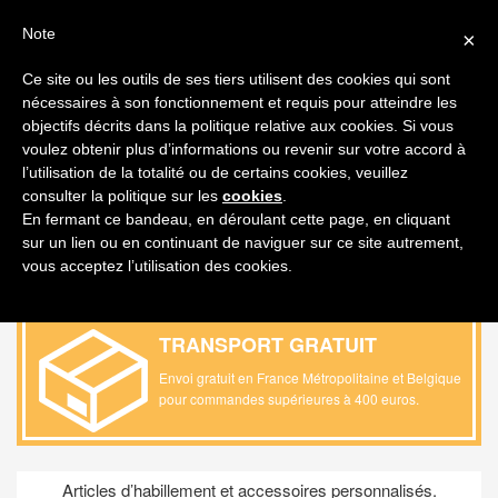
FAQ
FRANÇAIS
Note
×
MON DEVIS
Ce site ou les outils de ses tiers utilisent des cookies qui sont
nécessaires à son fonctionnement et requis pour atteindre les
Toggl
objectifs décrits dans la politique relative aux cookies. Si vous
navig
voulez obtenir plus d’informations ou revenir sur votre accord à
l’utilisation de la totalité ou de certains cookies, veuillez
PRODUIT / VÊTEMENTS & ACCESSOIRES /
consulter la politique sur les
cookies
.
DÉBARDEURS
En fermant ce bandeau, en déroulant cette page, en cliquant
sur un lien ou en continuant de naviguer sur ce site autrement,
vous acceptez l’utilisation des cookies.
TRANSPORT GRATUIT
Envoi gratuit en France Métropolitaine et Belgique
pour commandes supérieures à 400 euros
.
Articles d’habillement et accessoires personnalisés.